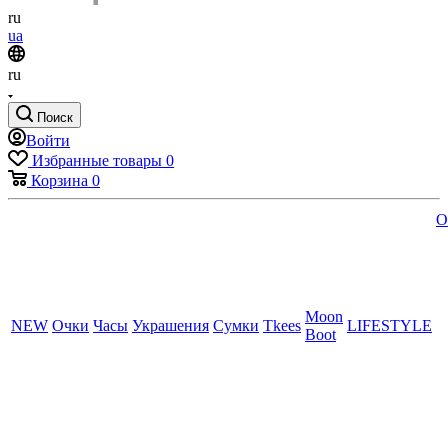
ru
ua
ru
Поиск
Войти
Избранные товары
0
Корзина
0
O
Moon
NEW
Очки
Часы
Украшения
Сумки
Tkees
LIFESTYLE
Boot