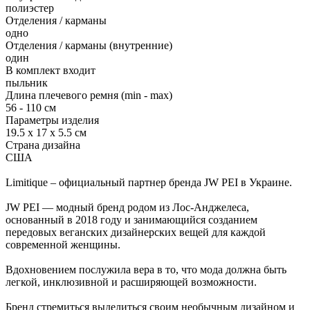
полиэстер
Отделения / карманы
одно
Отделения / карманы (внутренние)
один
В комплект входит
пыльник
Длина плечевого ремня (min - max)
56 - 110 см
Параметры изделия
19.5 x 17 x 5.5 см
Страна дизайна
США
Limitique – официальный партнер бренда JW PEI в Украине.
JW PEI — модный бренд родом из Лос-Анджелеса,
основанный в 2018 году и занимающийся созданием
передовых веганских дизайнерских вещей для каждой
современной женщины.
Вдохновением послужила вера в то, что мода должна быть
легкой, инклюзивной и расширяющей возможности.
Бренд стремиться выделиться своим необычным дизайном и