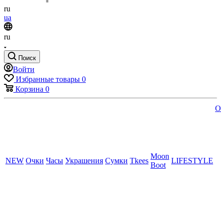
ru
ua
ru
Поиск
Войти
Избранные товары
0
Корзина
0
O
Moon
NEW
Очки
Часы
Украшения
Сумки
Tkees
LIFESTYLE
Boot