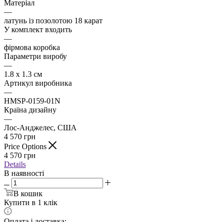
Матеріал
—
латунь із позолотою 18 карат
У комплект входить
—
фірмова коробка
Параметри виробу
—
1.8 x 1.3 см
Артикул виробника
—
HMSP-0159-01N
Країна дизайну
—
Лос-Анджелес, США
4 570
грн
Price Options
4 570
грн
Details
В наявності
В кошик
Купити в 1 клік
Оплата і доставка: