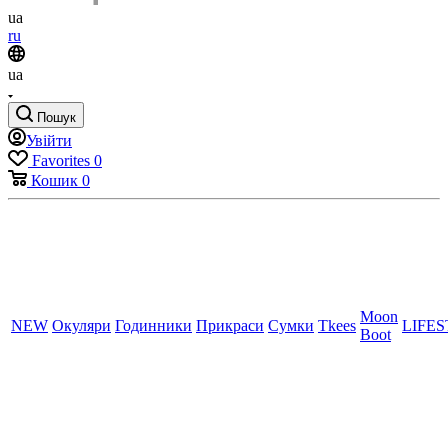
ua
ru
ua
Пошук
Увійти
Favorites
0
Кошик
0
Moon
NEW
Окуляри
Годинники
Прикраси
Сумки
Tkees
LIFE
Boot