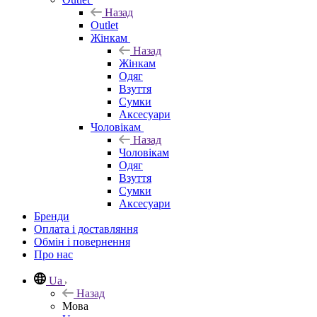
Назад
Outlet
Жінкам
Назад
Жінкам
Одяг
Взуття
Сумки
Аксесуари
Чоловікам
Назад
Чоловікам
Одяг
Взуття
Сумки
Аксесуари
Бренди
Оплата і доставляння
Обмін і повернення
Про нас
Ua
Назад
Мова