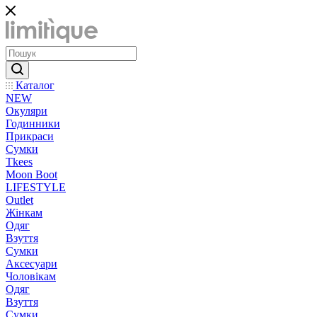
Каталог
NEW
Окуляри
Годинники
Прикраси
Сумки
Tkees
Moon Boot
LIFESTYLE
Outlet
Жінкам
Одяг
Взуття
Сумки
Аксесуари
Чоловікам
Одяг
Взуття
Сумки