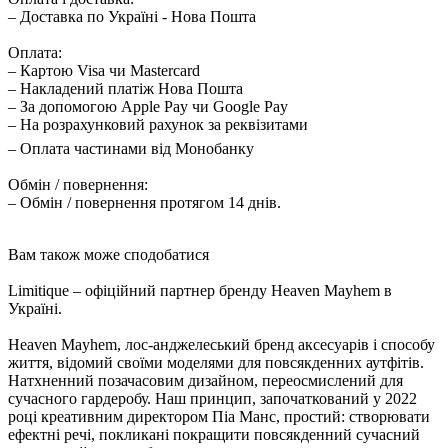
– Доставка по Україні - Нова Пошта
Оплата:
– Картою Visa чи Mastercard
– Накладений платіж Нова Пошта
– За допомогою Apple Pay чи Google Pay
– На розрахунковий рахунок за реквізитами
– Оплата частинами від Монобанку
Обмін / повернення:
– Обмін / повернення протягом 14 днів.
Вам також може сподобатися
Limitique – офіційний партнер бренду Heaven Mayhem в
Україні.
Heaven Mayhem, лос-анджелеський бренд аксесуарів і способу
життя, відомий своїми моделями для повсякденних аутфітів.
Натхненний позачасовим дизайном, переосмислений для
сучасного гардеробу. Наш принцип, започаткований у 2022
році креативним директором Піа Манс, простий: створювати
ефектні речі, покликані покращити повсякденний сучасний