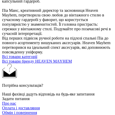
капсульний гардероб.
Піа Манс, креативний директор та засновниця Heaven
Mayhem, перетворила свою любов до вінтажного стилю в
сучасному гардеробі у фаворит, що користується
популярністю у знаменитостей. Її головна пристрасть:
сережки у вінтажному стилі. Подумайте про позачасові речі в
сучасній інтерпретації.
Від перших підвісок ручної роботи на підлозі спальні Піа до
повного асортименту вишуканих аксесуарів. Heaven Mayhem
перетворився на ідеальний спект аксесуарів, які доповнюють
повсякденну уніформу.
Всі товари категорії
Всі товари бренду HEAVEN MAYHEM
Потрібна консультація?
Наші фахівці дадуть відповідь на будь-яке запитання
Задати питання
Про нас
Оплата і доставляння
Обмін і повернення