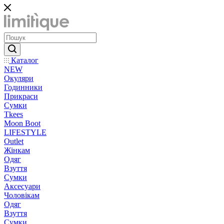
Каталог
NEW
Окуляри
Годинники
Прикраси
Сумки
Tkees
Moon Boot
LIFESTYLE
Outlet
Жінкам
Одяг
Взуття
Сумки
Аксесуари
Чоловікам
Одяг
Взуття
Сумки