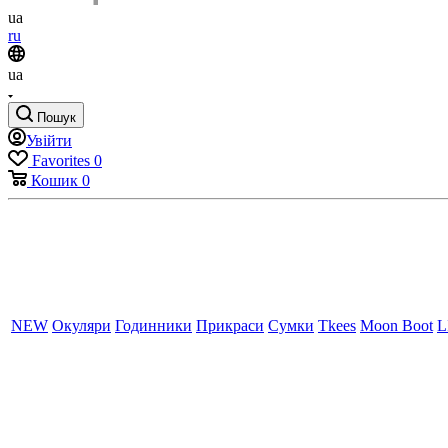
ua
ru
ua
Пошук
Увійти
Favorites
0
Кошик
0
NEW
Окуляри
Годинники
Прикраси
Сумки
Tkees
Moon Boot
L