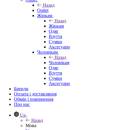
Назад
Outlet
Жінкам
Назад
Жінкам
Одяг
Взуття
Сумки
Аксесуари
Чоловікам
Назад
Чоловікам
Одяг
Взуття
Сумки
Аксесуари
Бренди
Оплата і доставляння
Обмін і повернення
Про нас
Ua
Назад
Мова