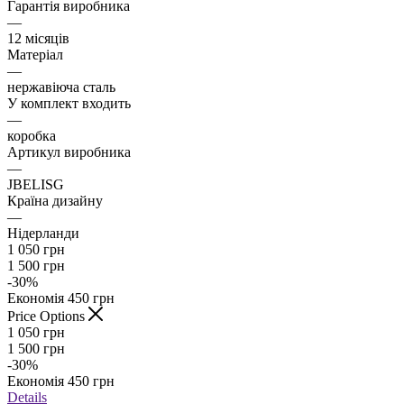
Гарантія виробника
—
12 місяців
Матеріал
—
нержавіюча сталь
У комплект входить
—
коробка
Артикул виробника
—
JBELISG
Країна дизайну
—
Нідерланди
1 050
грн
1 500
грн
-
30
%
Економія
450
грн
Price Options
1 050
грн
1 500
грн
-
30
%
Економія
450
грн
Details