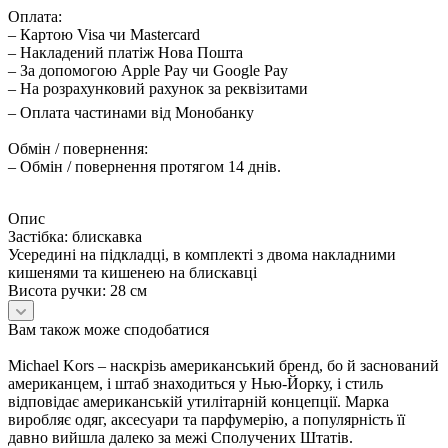
Оплата:
– Картою Visa чи Mastercard
– Накладений платіж Нова Пошта
– За допомогою Apple Pay чи Google Pay
– На розрахунковий рахунок за реквізитами
– Оплата частинами від Монобанку
Обмін / повернення:
– Обмін / повернення протягом 14 днів.
Опис
Застібка: блискавка
Усередині на підкладці, в комплекті з двома накладними
кишенями та кишенею на блискавці
Висота ручки: 28 см
Вам також може сподобатися
Michael Kors – наскрізь американський бренд, бо й заснований
американцем, і штаб знаходиться у Нью-Йорку, і стиль
відповідає американській утилітарній концепції. Марка
виробляє одяг, аксесуари та парфумерію, а популярність її
давно вийшла далеко за межі Сполучених Штатів.