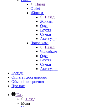
Назад
Outlet
Жінкам
Назад
Жінкам
Одяг
Взуття
Сумки
Аксесуари
Чоловікам
Назад
Чоловікам
Одяг
Взуття
Сумки
Аксесуари
Бренди
Оплата і доставляння
Обмін і повернення
Про нас
Ua
Назад
Мова