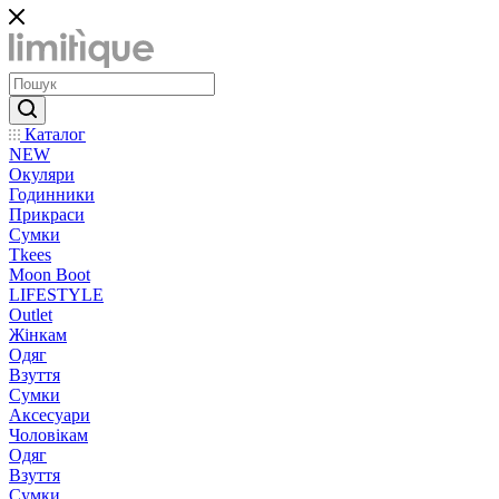
Каталог
NEW
Окуляри
Годинники
Прикраси
Сумки
Tkees
Moon Boot
LIFESTYLE
Outlet
Жінкам
Одяг
Взуття
Сумки
Аксесуари
Чоловікам
Одяг
Взуття
Сумки