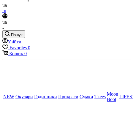
ua
ru
ua
Пошук
Увійти
Favorites
0
Кошик
0
Moon
NEW
Окуляри
Годинники
Прикраси
Сумки
Tkees
LIFE
Boot