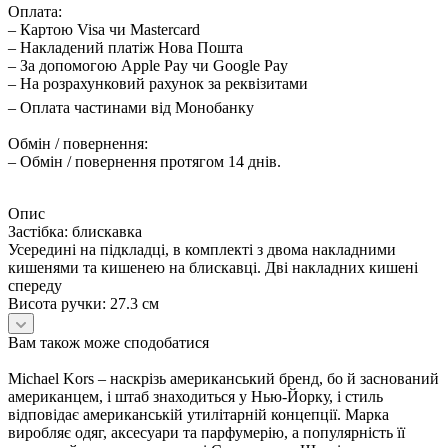
Оплата:
– Картою Visa чи Mastercard
– Накладений платіж Нова Пошта
– За допомогою Apple Pay чи Google Pay
– На розрахунковий рахунок за реквізитами
– Оплата частинами від Монобанку
Обмін / повернення:
– Обмін / повернення протягом 14 днів.
Опис
Застібка: блискавка
Усередині на підкладці, в комплекті з двома накладними
кишенями та кишенею на блискавці. Дві накладних кишені
спереду
Висота ручки: 27.3 см
Вам також може сподобатися
Michael Kors – наскрізь американський бренд, бо й заснований
американцем, і штаб знаходиться у Нью-Йорку, і стиль
відповідає американській утилітарній концепції. Марка
виробляє одяг, аксесуари та парфумерію, а популярність її