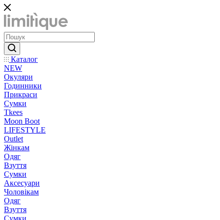
Каталог
NEW
Окуляри
Годинники
Прикраси
Сумки
Tkees
Moon Boot
LIFESTYLE
Outlet
Жінкам
Одяг
Взуття
Сумки
Аксесуари
Чоловікам
Одяг
Взуття
Сумки