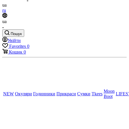
ua
ru
ua
Пошук
Увійти
Favorites
0
Кошик
0
Moon
NEW
Окуляри
Годинники
Прикраси
Сумки
Tkees
LIFE
Boot