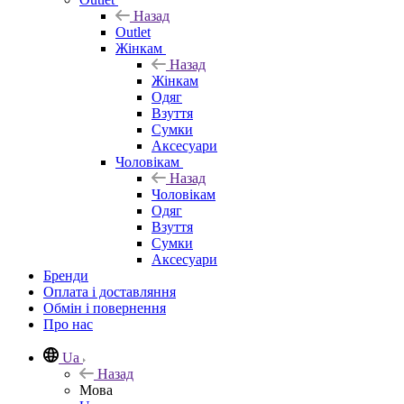
Назад
Outlet
Жінкам
Назад
Жінкам
Одяг
Взуття
Сумки
Аксесуари
Чоловікам
Назад
Чоловікам
Одяг
Взуття
Сумки
Аксесуари
Бренди
Оплата і доставляння
Обмін і повернення
Про нас
Ua
Назад
Мова