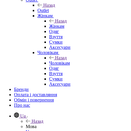
Назад
Outlet
Жінкам
Назад
Жінкам
Одяг
Взуття
Сумки
Аксесуари
Чоловікам
Назад
Чоловікам
Одяг
Взуття
Сумки
Аксесуари
Бренди
Оплата і доставляння
Обмін і повернення
Про нас
Ua
Назад
Мова