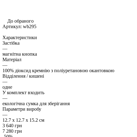
До обраного
Артикул:
wb295
Характеристики
Застібка
—
магнітна кнопка
Матеріал
—
100% діоксид кремнію з поліуретановою окантовкою
Відділення / кишені
—
одне
У комплект входить
—
екологічна сумка для зберігання
Параметри виробу
—
12.7 x 12.7 x 15.2 см
3 640
грн
7 280
грн
-
50
%