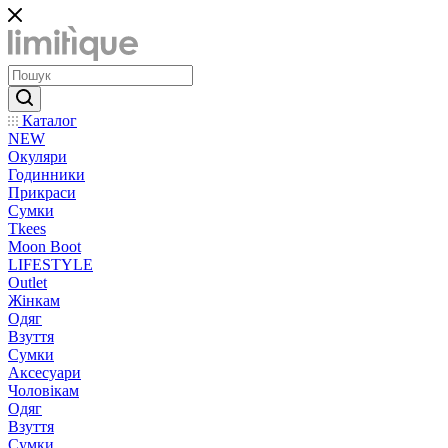
Каталог
NEW
Окуляри
Годинники
Прикраси
Сумки
Tkees
Moon Boot
LIFESTYLE
Outlet
Жінкам
Одяг
Взуття
Сумки
Аксесуари
Чоловікам
Одяг
Взуття
Сумки