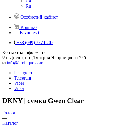
Ua
Ru
Особистий кабінет
Кошик
0
Favorites
0
+38 (099) 777 0202
Контактна інформація
г. Днепр, пр. Дмитрия Яворницкого 72б
info@limitique.com
Instagram
Telegram
Viber
Viber
DKNY | сумка Gwen Clear
Головна
—
Каталог
—