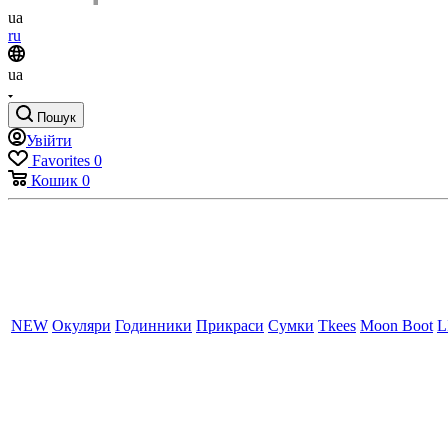
ua
ru
ua
Пошук
Увійти
Favorites
0
Кошик
0
NEW
Окуляри
Годинники
Прикраси
Сумки
Tkees
Moon Boot
L