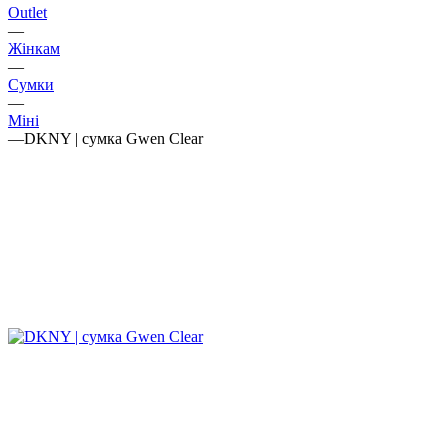
Outlet
—
Жінкам
—
Сумки
—
Міні
—
DKNY | сумка Gwen Clear