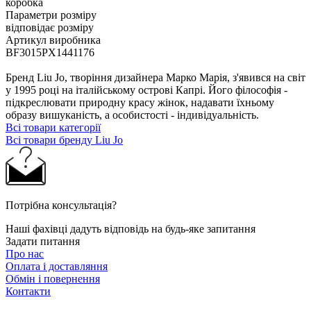
коробка
Параметри розміру
відповідає розміру
Артикул виробника
BF3015PX1441176
Бренд Liu Jo, творіння дизайнера Марко Марія, з'явився на світ
у 1995 році на італійському острові Капрі. Його філософія -
підкреслювати природну красу жінок, надавати їхньому
образу вишуканість, а особистості - індивідуальність.
Всі товари категорії
Всі товари бренду Liu Jo
Потрібна консультація?
Наші фахівці дадуть відповідь на будь-яке запитання
Задати питання
Про нас
Оплата і доставляння
Обмін і повернення
Контакти