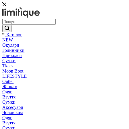
Каталог
NEW
Окуляри
Годинники
Прикраси
Сумки
Tkees
Moon Boot
LIFESTYLE
Outlet
Жінкам
Одяг
Взуття
Сумки
Аксесуари
Чоловікам
Одяг
Взуття
Сумки