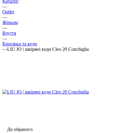
Каталог
—
Outlet
—
Жінкам
—
Взуття
—
Кросівки та кеди
—
LIU JO | шкіряні кеди Cleo 20 Conchiglia
До обраного