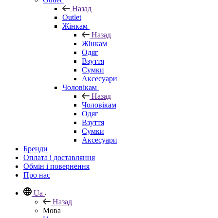
Назад
Outlet
Жінкам
Назад
Жінкам
Одяг
Взуття
Сумки
Аксесуари
Чоловікам
Назад
Чоловікам
Одяг
Взуття
Сумки
Аксесуари
Бренди
Оплата і доставляння
Обмін і повернення
Про нас
Ua
Назад
Мова