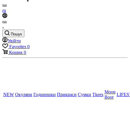
ua
ru
ua
Пошук
Увійти
Favorites
0
Кошик
0
Moon
NEW
Окуляри
Годинники
Прикраси
Сумки
Tkees
LIFE
Boot