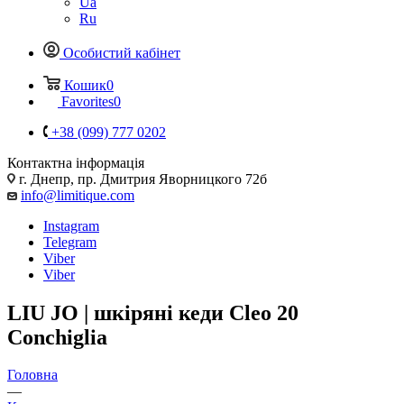
Ua
Ru
Особистий кабінет
Кошик
0
Favorites
0
+38 (099) 777 0202
Контактна інформація
г. Днепр, пр. Дмитрия Яворницкого 72б
info@limitique.com
Instagram
Telegram
Viber
Viber
LIU JO | шкіряні кеди Cleo 20
Conchiglia
Головна
—