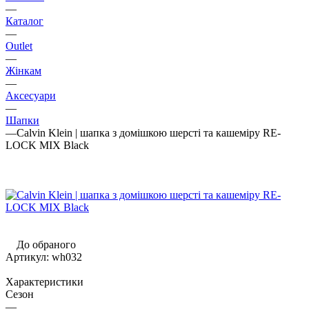
—
Каталог
—
Outlet
—
Жінкам
—
Аксесуари
—
Шапки
—
Calvin Klein | шапка з домішкою шерсті та кашеміру RE-
LOCK MIX Black
До обраного
Артикул:
wh032
Характеристики
Сезон
—