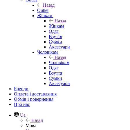
Назад
Outlet
Жінкам
Назад
Жінкам
Одяг
Взуття
Сумки
Аксесуари
Чоловікам
Назад
Чоловікам
Одяг
Взуття
Сумки
Аксесуари
Бренди
Оплата і доставляння
Обмін і повернення
Про нас
Ua
Назад
Мова