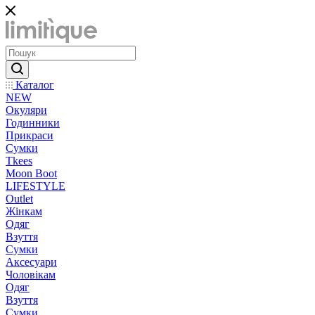
Каталог
NEW
Окуляри
Годинники
Прикраси
Сумки
Tkees
Moon Boot
LIFESTYLE
Outlet
Жінкам
Одяг
Взуття
Сумки
Аксесуари
Чоловікам
Одяг
Взуття
Сумки