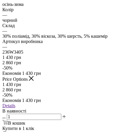
осінь-зима
Колір
—
чорний
Склад
—
30% поліамід, 30% віскоза, 30% шерсть, 5% кашемір
Артикул виробника
—
236W3405
1 430
грн
2 860
грн
-
50
%
Економія
1 430
грн
Price Options
1 430
грн
2 860
грн
-
50
%
Економія
1 430
грн
Details
В наявності
В кошик
Купити в 1 клік