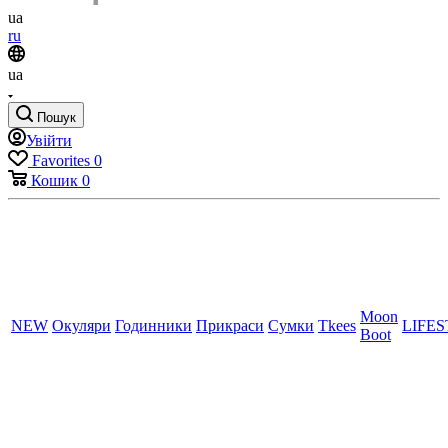
ua
ru
ua
Пошук
Увійти
Favorites
0
Кошик
0
Moon
NEW
Окуляри
Годинники
Прикраси
Сумки
Tkees
LIFE
Boot