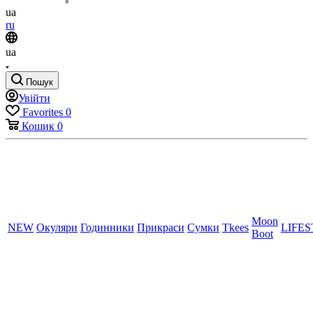
ua
ru
ua
Пошук
Увійти
Favorites
0
Кошик
0
Moon
NEW
Окуляри
Годинники
Прикраси
Сумки
Tkees
LIFE
Boot