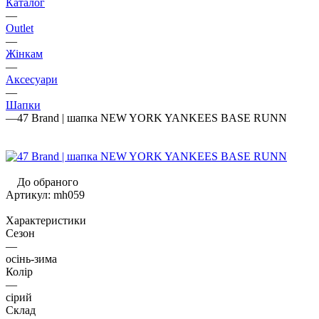
Каталог
—
Outlet
—
Жінкам
—
Аксесуари
—
Шапки
—
47 Brand | шапка NEW YORK YANKEES BASE RUNN
До обраного
Артикул:
mh059
Характеристики
Сезон
—
осінь-зима
Колір
—
сірий
Склад