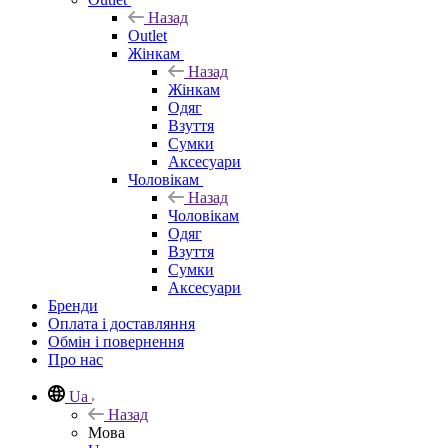
Назад
Outlet
Жінкам
Назад
Жінкам
Одяг
Взуття
Сумки
Аксесуари
Чоловікам
Назад
Чоловікам
Одяг
Взуття
Сумки
Аксесуари
Бренди
Оплата і доставляння
Обмін і повернення
Про нас
Ua
Назад
Мова