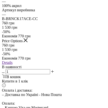
—
100% акрил
Артикул виробника
—
B-BRNCK17ACE-CC
760
грн
1 530
грн
-
50
%
Економія
770
грн
Price Options
760
грн
1 530
грн
-
50
%
Економія
770
грн
Details
В наявності
В кошик
Купити в 1 клік
Оплата і доставка:
– Доставка по Україні - Нова Пошта
Оплата:
– Картою Visa чи Mastercard