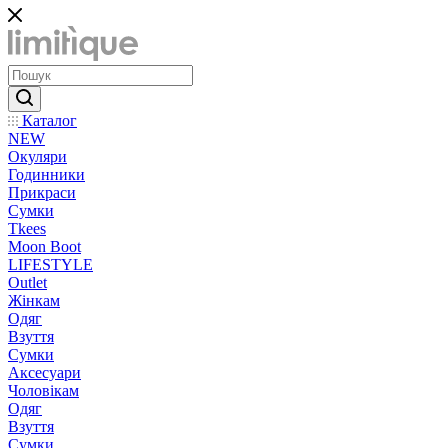
Каталог
NEW
Окуляри
Годинники
Прикраси
Сумки
Tkees
Moon Boot
LIFESTYLE
Outlet
Жінкам
Одяг
Взуття
Сумки
Аксесуари
Чоловікам
Одяг
Взуття
Сумки