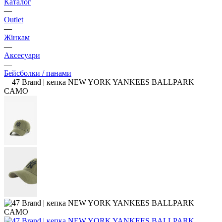
Каталог
—
Outlet
—
Жінкам
—
Аксесуари
—
Бейсболки / панами
—
47 Brand | кепка NEW YORK YANKEES BALLPARK
CAMO