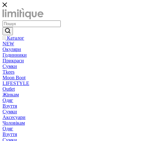
Каталог
NEW
Окуляри
Годинники
Прикраси
Сумки
Tkees
Moon Boot
LIFESTYLE
Outlet
Жінкам
Одяг
Взуття
Сумки
Аксесуари
Чоловікам
Одяг
Взуття
Сумки