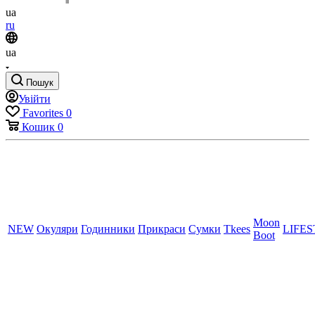
ua
ru
ua
Пошук
Увійти
Favorites
0
Кошик
0
Moon
NEW
Окуляри
Годинники
Прикраси
Сумки
Tkees
LIFE
Boot