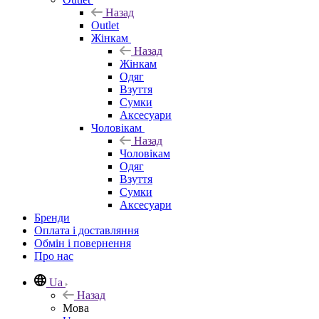
Назад
Outlet
Жінкам
Назад
Жінкам
Одяг
Взуття
Сумки
Аксесуари
Чоловікам
Назад
Чоловікам
Одяг
Взуття
Сумки
Аксесуари
Бренди
Оплата і доставляння
Обмін і повернення
Про нас
Ua
Назад
Мова