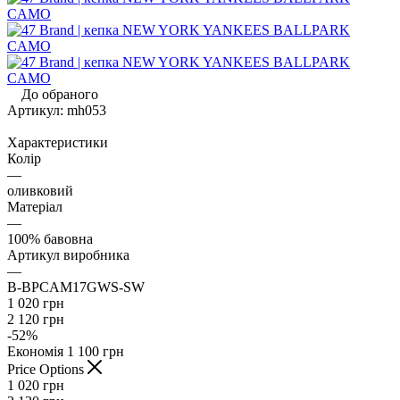
До обраного
Артикул:
mh053
Характеристики
Колір
—
оливковий
Матеріал
—
100% бавовна
Артикул виробника
—
B-BPCAM17GWS-SW
1 020
грн
2 120
грн
-
52
%
Економія
1 100
грн
Price Options
1 020
грн