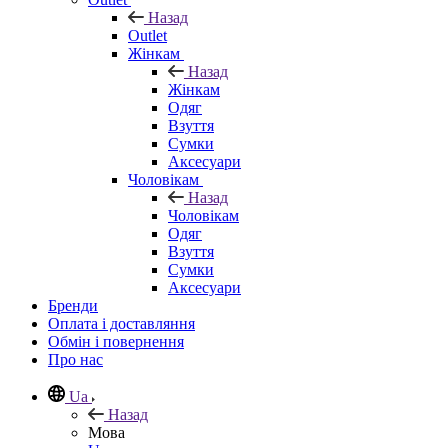
Назад
Outlet
Жінкам
Назад
Жінкам
Одяг
Взуття
Сумки
Аксесуари
Чоловікам
Назад
Чоловікам
Одяг
Взуття
Сумки
Аксесуари
Бренди
Оплата і доставляння
Обмін і повернення
Про нас
Ua
Назад
Мова