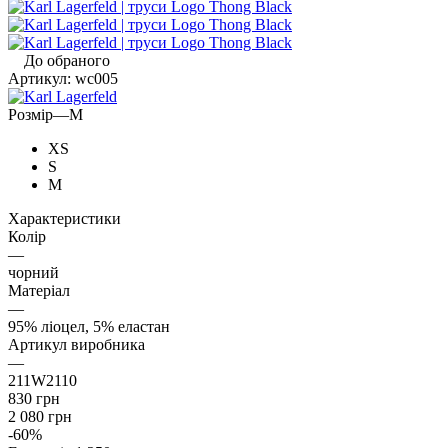
До обраного
Артикул:
wc005
Розмір
—
M
XS
S
M
Характеристики
Колір
—
чорний
Матеріал
—
95% ліоцел, 5% еластан
Артикул виробника
—
211W2110
830
грн
2 080
грн
-
60
%