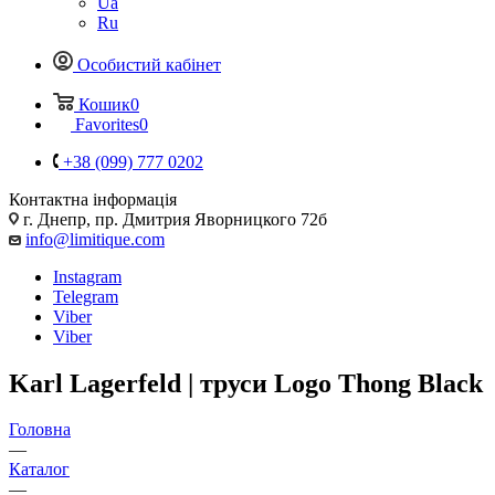
Ua
Ru
Особистий кабінет
Кошик
0
Favorites
0
+38 (099) 777 0202
Контактна інформація
г. Днепр, пр. Дмитрия Яворницкого 72б
info@limitique.com
Instagram
Telegram
Viber
Viber
Karl Lagerfeld | труси Logo Thong Black
Головна
—
Каталог
—