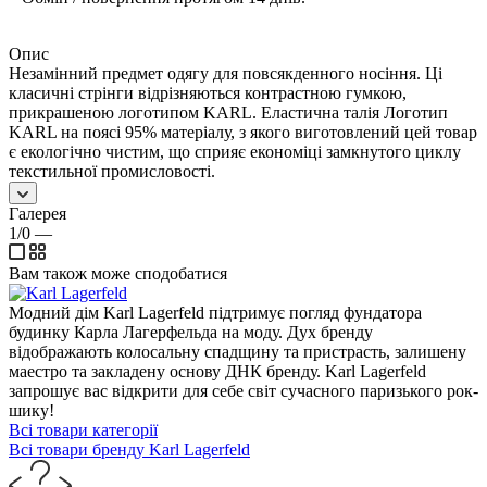
Опис
Незамінний предмет одягу для повсякденного носіння. Ці
класичні стрінги відрізняються контрастною гумкою,
прикрашеною логотипом KARL. Еластична талія Логотип
KARL на поясі 95% матеріалу, з якого виготовлений цей товар
є екологічно чистим, що сприяє економіці замкнутого циклу
текстильної промисловості.
Галерея
1/0
—
Вам також може сподобатися
Модний дім Karl Lagerfeld підтримує погляд фундатора
будинку Карла Лагерфельда на моду. Дух бренду
відображають колосальну спадщину та пристрасть, залишену
маестро та закладену основу ДНК бренду. Karl Lagerfeld
запрошує вас відкрити для себе світ сучасного паризького рок-
шику!
Всі товари категорії
Всі товари бренду Karl Lagerfeld