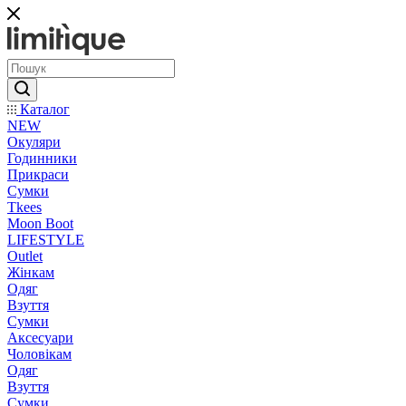
Каталог
NEW
Окуляри
Годинники
Прикраси
Сумки
Tkees
Moon Boot
LIFESTYLE
Outlet
Жінкам
Одяг
Взуття
Сумки
Аксесуари
Чоловікам
Одяг
Взуття
Сумки