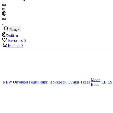
ua
ru
ua
Пошук
Увійти
Favorites
0
Кошик
0
Moon
NEW
Окуляри
Годинники
Прикраси
Сумки
Tkees
LIFE
Boot