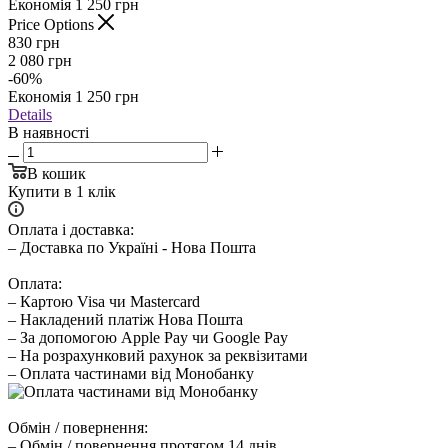
Економія
1 250
грн
Price Options
830
грн
2 080
грн
-
60
%
Економія
1 250
грн
Details
В наявності
В кошик
Купити в 1 клік
Оплата і доставка:
– Доставка по Україні - Нова Пошта
Оплата:
– Картою Visa чи Mastercard
– Накладений платіж Нова Пошта
– За допомогою Apple Pay чи Google Pay
– На розрахунковий рахунок за реквізитами
– Оплата частинами від Монобанку
Обмін / повернення:
– Обмін / повернення протягом 14 днів.