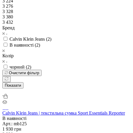
3 224
3 276
3 328
3 380
3 432
Бренд
Calvin Klein Jeans (
2
)
В наявності (
2
)
Колір
чорний (
2
)
Очистити фільтр
Показати
Calvin Klein Jeans | текстильна сумка Sport Essentials Reporter
В наявності
Арт.: mb125
1 930
грн