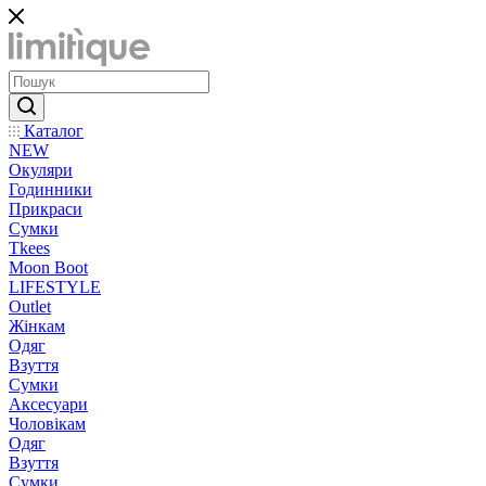
Каталог
NEW
Окуляри
Годинники
Прикраси
Сумки
Tkees
Moon Boot
LIFESTYLE
Outlet
Жінкам
Одяг
Взуття
Сумки
Аксесуари
Чоловікам
Одяг
Взуття
Сумки