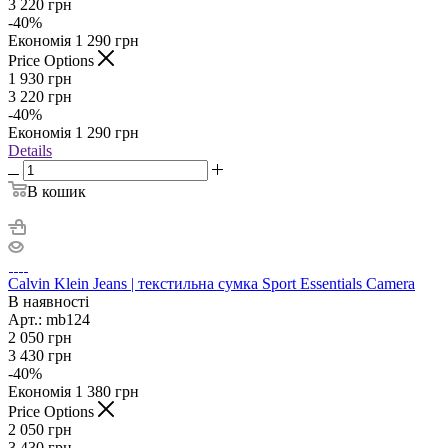
3 220
грн
-
40
%
Економія
1 290
грн
Price Options
1 930
грн
3 220
грн
-
40
%
Економія
1 290
грн
Details
В кошик
Calvin Klein Jeans | текстильна сумка Sport Essentials Camera
В наявності
Арт.: mb124
2 050
грн
3 430
грн
-
40
%
Економія
1 380
грн
Price Options
2 050
грн
3 430
грн