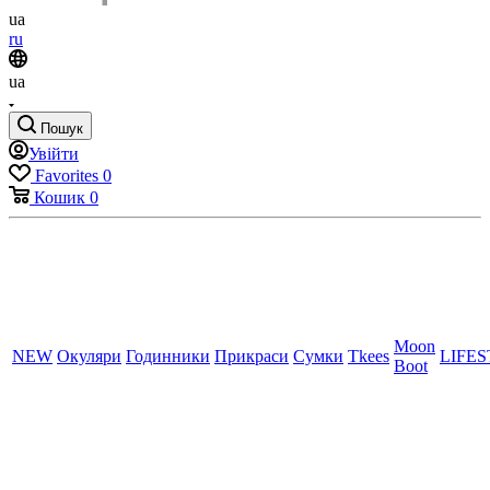
ua
ru
ua
Пошук
Увійти
Favorites
0
Кошик
0
Moon
NEW
Окуляри
Годинники
Прикраси
Сумки
Tkees
LIFE
Boot