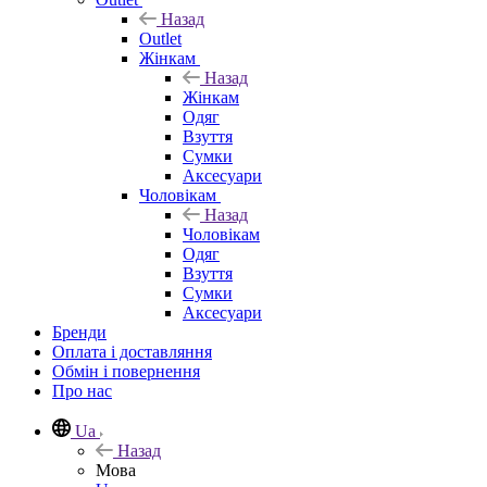
Назад
Outlet
Жінкам
Назад
Жінкам
Одяг
Взуття
Сумки
Аксесуари
Чоловікам
Назад
Чоловікам
Одяг
Взуття
Сумки
Аксесуари
Бренди
Оплата і доставляння
Обмін і повернення
Про нас
Ua
Назад
Мова