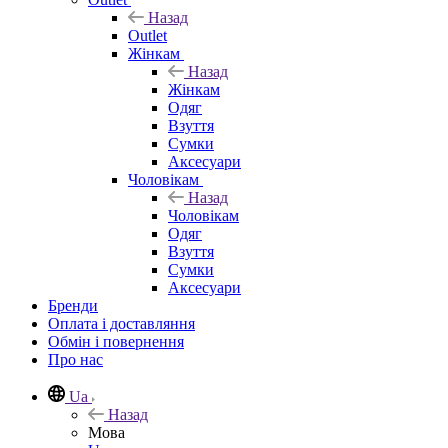
Назад
Outlet
Жінкам
Назад
Жінкам
Одяг
Взуття
Сумки
Аксесуари
Чоловікам
Назад
Чоловікам
Одяг
Взуття
Сумки
Аксесуари
Бренди
Оплата і доставляння
Обмін і повернення
Про нас
Ua
Назад
Мова