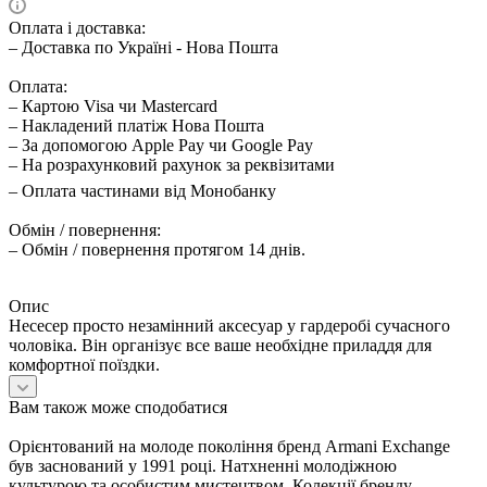
Оплата і доставка:
– Доставка по Україні - Нова Пошта
Оплата:
– Картою Visa чи Mastercard
– Накладений платіж Нова Пошта
– За допомогою Apple Pay чи Google Pay
– На розрахунковий рахунок за реквізитами
– Оплата частинами від Монобанку
Обмін / повернення:
– Обмін / повернення протягом 14 днів.
Опис
Несесер просто незамінний аксесуар у гардеробі сучасного
чоловіка. Він організує все ваше необхідне приладдя для
комфортної поїздки.
Вам також може сподобатися
Орієнтований на молоде покоління бренд Armani Exchange
був заснований у 1991 році. Натхненні молодіжною
культурою та особистим мистецтвом, Колекції бренду