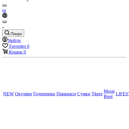
ua
ru
ua
Пошук
Увійти
Favorites
0
Кошик
0
Moon
NEW
Окуляри
Годинники
Прикраси
Сумки
Tkees
LIFE
Boot