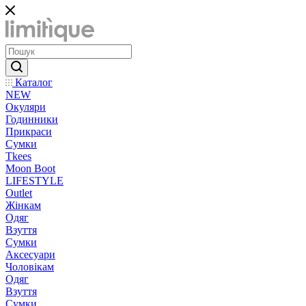
Каталог
NEW
Окуляри
Годинники
Прикраси
Сумки
Tkees
Moon Boot
LIFESTYLE
Outlet
Жінкам
Одяг
Взуття
Сумки
Аксесуари
Чоловікам
Одяг
Взуття
Сумки