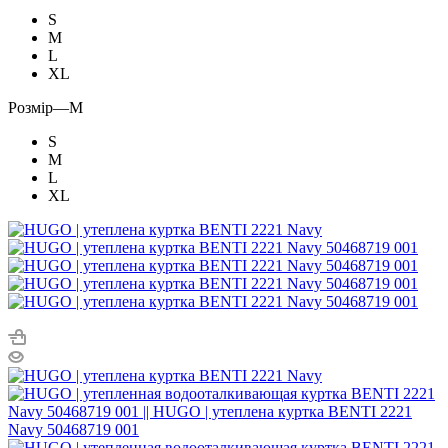
S
M
L
XL
Розмір
—
M
S
M
L
XL