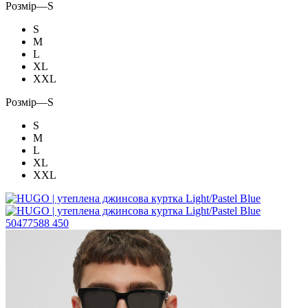
Розмір
—
S
S
M
L
XL
XXL
Розмір
—
S
S
M
L
XL
XXL