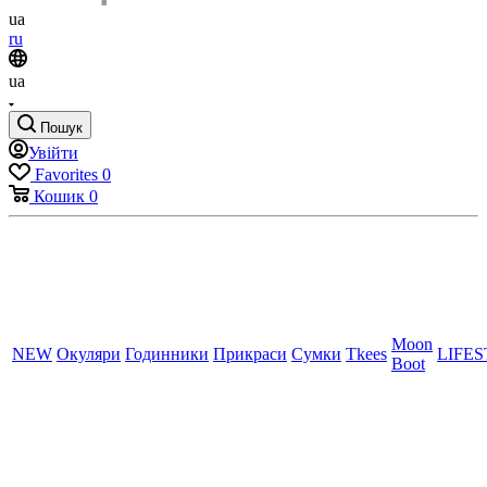
ua
ru
ua
Пошук
Увійти
Favorites
0
Кошик
0
Moon
NEW
Окуляри
Годинники
Прикраси
Сумки
Tkees
LIFE
Boot