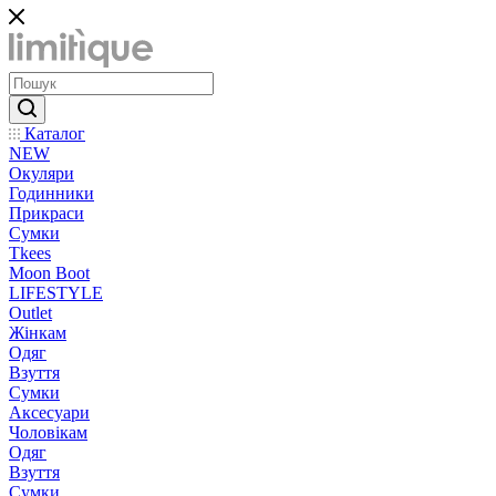
Каталог
NEW
Окуляри
Годинники
Прикраси
Сумки
Tkees
Moon Boot
LIFESTYLE
Outlet
Жінкам
Одяг
Взуття
Сумки
Аксесуари
Чоловікам
Одяг
Взуття
Сумки