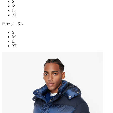
S
M
L
XL
Розмір
—
XL
S
M
L
XL