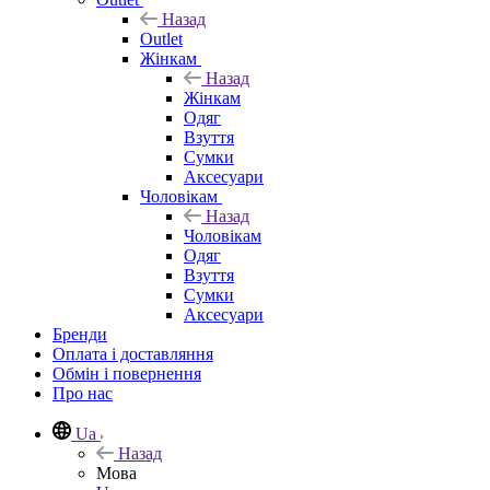
Назад
Outlet
Жінкам
Назад
Жінкам
Одяг
Взуття
Сумки
Аксесуари
Чоловікам
Назад
Чоловікам
Одяг
Взуття
Сумки
Аксесуари
Бренди
Оплата і доставляння
Обмін і повернення
Про нас
Ua
Назад
Мова