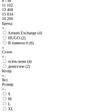
8 736
11 102
13 468
15 834
18 200
Бренд
Armani Exchange (
4
)
HUGO (
2
)
В наявності (
6
)
Сезон
осінь-зима (
4
)
демісезон (
2
)
Колір
Всі
Розмір
S
M
L
XL