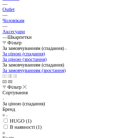
—
Outlet
—
Чоловікам
—
Аксесуари
—
Шкарпетки
Фільтр
За замовчуванням (спадання)
За ціною (спадання)
За ціною (зростання)
За замовчуванням (спадання)
За замовчуванням (зростання)
Фільтр
Сортування
За ціною (спадання)
Бренд
HUGO (
1
)
В наявності (
1
)