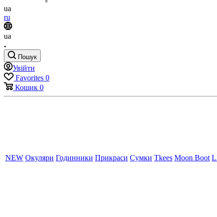
ua
ru
ua
Пошук
Увійти
Favorites
0
Кошик
0
NEW
Окуляри
Годинники
Прикраси
Сумки
Tkees
Moon Boot
L