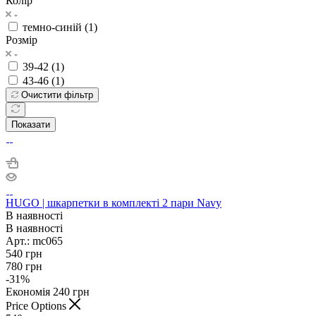
Колір
темно-синій (
1
)
Розмір
39-42 (
1
)
43-46 (
1
)
Очистити фільтр
Показати
HUGO | шкарпетки в комплекті 2 пари Navy
В наявності
В наявності
Арт.: mc065
540
грн
780
грн
-
31
%
Економія
240
грн
Price Options