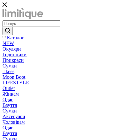
Каталог
NEW
Окуляри
Годинники
Прикраси
Сумки
Tkees
Moon Boot
LIFESTYLE
Outlet
Жінкам
Одяг
Взуття
Сумки
Аксесуари
Чоловікам
Одяг
Взуття
Сумки