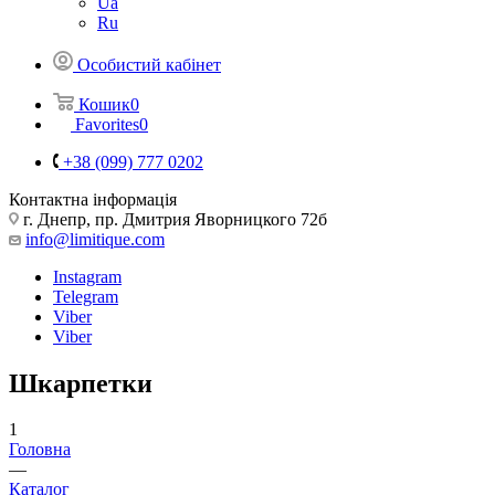
Ua
Ru
Особистий кабінет
Кошик
0
Favorites
0
+38 (099) 777 0202
Контактна інформація
г. Днепр, пр. Дмитрия Яворницкого 72б
info@limitique.com
Instagram
Telegram
Viber
Viber
Шкарпетки
1
Головна
—
Каталог