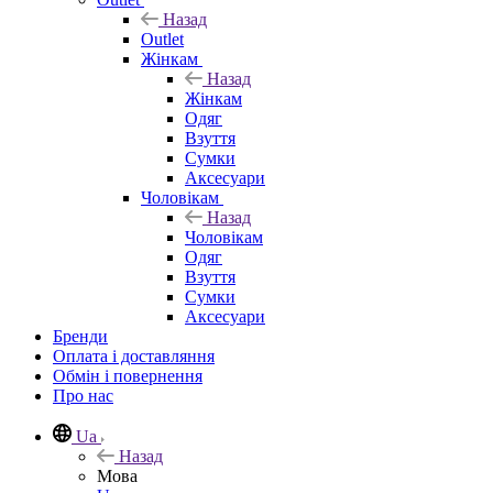
Назад
Outlet
Жінкам
Назад
Жінкам
Одяг
Взуття
Сумки
Аксесуари
Чоловікам
Назад
Чоловікам
Одяг
Взуття
Сумки
Аксесуари
Бренди
Оплата і доставляння
Обмін і повернення
Про нас
Ua
Назад
Мова