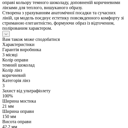
оправі кольору темного шоколаду, доповненій коричневими
лінзами для теплого, вишуканого образу.
Створена з урахуванням анатомічної посадки та сучасних
ліній, ця модель поєднує естетику повсякденного комфорту зі
стриманою елегантністю, формуючи образ із відточеним,
полірованим характером.
Вам також може сподобатися
Характеристики
Гарантія виробника
3 місяці
Колір оправи
темний шоколад
Колір лінз
коричневий
Категорія лінз
3
Захист від ультрафіолету
100%
Ширина мостика
21 мм
Ширина оправи
150 мм
Висота оправи
42.2 мм