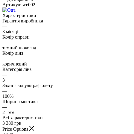
Артикул:
we092
Характеристики
Гарантія виробника
—
3 місяці
Колір оправи
—
темний шоколад
Колір лінз
—
коричневий
Категорія лінз
—
3
Захист від ультрафіолету
—
100%
Ширина мостика
—
21 мм
Всі характеристики
3 380
грн
Price Options