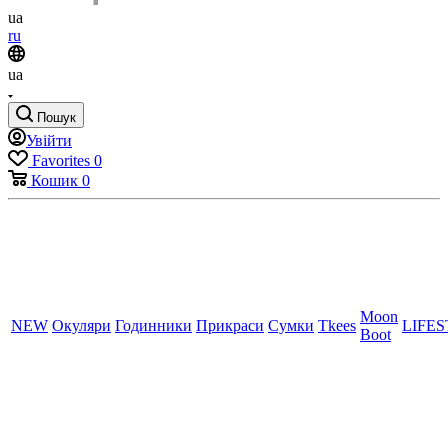
ua
ru
ua
Пошук
Увійти
Favorites
0
Кошик
0
Moon
NEW
Окуляри
Годинники
Прикраси
Сумки
Tkees
LIFE
Boot