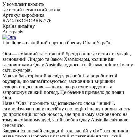
У комплект входить
захисний веганський чохол
Артикул виробника
RAC-DKCHCBRN-276
Країна дизайну
Австралія
Limitique – офіційний партнер бренду Otra в Україні.
Otra — сміливий та стильний бренд сонцезахисних окулярів,
заснований Ліндою та Заком Хаммондом, колишніми
засновниками Quay Australia, одного з найзнаменніших імен у
світі окулярів.
Маючи багаторічний досвід у розробці та виробництві
окулярів, що запам'ятовуються, засновники вирішили
створити щось нове — щось, що розсуне кордони та
запропонує свіжий погляд. Це бачення призвело до появи
Otra.
Назва "Otra" походить від іспанського слова "інший",
символізуючи нашу постійну еволюцію і нашу прихильність
до пропозиції чогось нового, але при цьому заснованого на
тому ж сміливому дусі, який зробив Quay Australia світовою
сенсацією.
Завдяки іспанській спадщині, закладеній у сім'ї засновників,
назва також відображає багатий культурний вплив, який