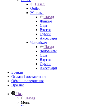
Назад
Outlet
Жінкам
Назад
Жінкам
Одяг
Взуття
Сумки
Аксесуари
Чоловікам
Назад
Чоловікам
Одяг
Взуття
Сумки
Аксесуари
Бренди
Оплата і доставляння
Обмін і повернення
Про нас
Ua
Назад
Мова