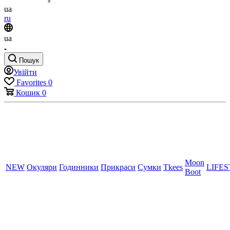
ua
ru
ua
Пошук
Увійти
Favorites
0
Кошик
0
Moon
NEW
Окуляри
Годинники
Прикраси
Сумки
Tkees
LIFE
Boot