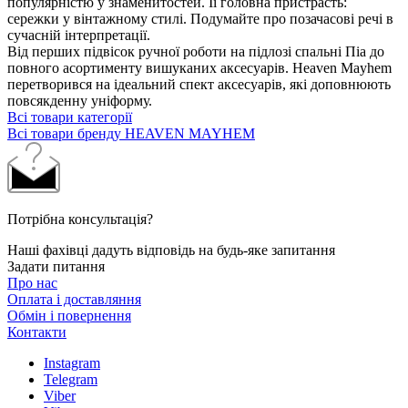
популярністю у знаменитостей. Її головна пристрасть:
сережки у вінтажному стилі. Подумайте про позачасові речі в
сучасній інтерпретації.
Від перших підвісок ручної роботи на підлозі спальні Піа до
повного асортименту вишуканих аксесуарів. Heaven Mayhem
перетворився на ідеальний спект аксесуарів, які доповнюють
повсякденну уніформу.
Всі товари категорії
Всі товари бренду HEAVEN MAYHEM
Потрібна консультація?
Наші фахівці дадуть відповідь на будь-яке запитання
Задати питання
Про нас
Оплата і доставляння
Обмін і повернення
Контакти
Instagram
Telegram
Viber