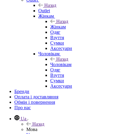
Назад
Outlet
Жінкам
Назад
Жінкам
Одяг
Взуття
Сумки
Аксесуари
Чоловікам
Назад
Чоловікам
Одяг
Взуття
Сумки
Аксесуари
Бренди
Оплата і доставляння
Обмін і повернення
Про нас
Ua
Назад
Мова