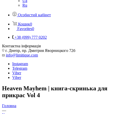
Ua
Ru
Особистий кабінет
Кошик
0
Favorites
0
+38 (099) 777 0202
Контактна інформація
г. Днепр, пр. Дмитрия Яворницкого 72б
info@limitique.com
Instagram
Telegram
Viber
Viber
Heaven Mayhem | книга-скринька для
прикрас Vol 4
Головна
—