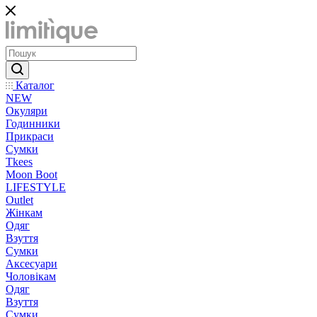
Каталог
NEW
Окуляри
Годинники
Прикраси
Сумки
Tkees
Moon Boot
LIFESTYLE
Outlet
Жінкам
Одяг
Взуття
Сумки
Аксесуари
Чоловікам
Одяг
Взуття
Сумки