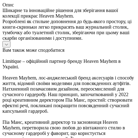
Опис
Шикарне та інноваційне рішення для зберігання вашої
колекції прикрас Heaven Mayhem.
Розроблені як стильне доповнення до будь-якого простору, ці
книги-скриньки легко прикрасять ваш журнальний столик,
тумбочку або туалетний столик, зберігаючи при цьому ваші
скарби організованими і доступними.
Вам також може сподобатися
Limitique – офіційний партнер бренду Heaven Mayhem в
Україні.
Heaven Mayhem, лос-анджелеський бренд аксесуарів і способу
життя, відомий своїми моделями для повсякденних аутфітів.
Натхненний позачасовим дизайном, переосмислений для
сучасного гардеробу. Наш принцип, започаткований у 2022
році креативним директором Піа Манс, простий: створювати
ефектні речі, покликані покращити повсякденний сучасний
капсульний гардероб.
Піа Манс, креативний директор та засновниця Heaven
Mayhem, перетворила свою любов до вінтажного стилю в
сучасному гардеробі у фаворит, що користується