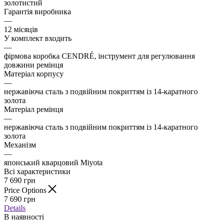
золотистий
Гарантія виробника
—
12 місяців
У комплект входить
—
фірмова коробка CENDRÉ, інструмент для регулювання
довжини ремінця
Матеріал корпусу
—
нержавіюча сталь з подвійним покриттям із 14-каратного
золота
Матеріал ремінця
—
нержавіюча сталь з подвійним покриттям із 14-каратного
золота
Механізм
—
японський кварцовий Miyota
Всі характеристики
7 690
грн
Price Options
7 690
грн
Details
В наявності