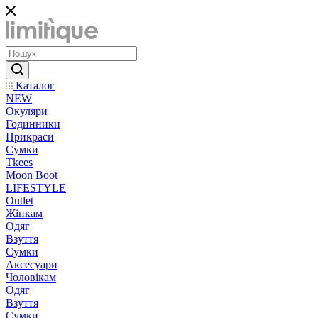
Каталог
NEW
Окуляри
Годинники
Прикраси
Сумки
Tkees
Moon Boot
LIFESTYLE
Outlet
Жінкам
Одяг
Взуття
Сумки
Аксесуари
Чоловікам
Одяг
Взуття
Сумки