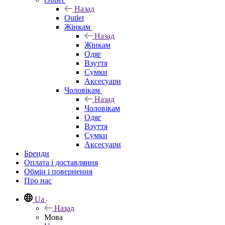
Назад
Outlet
Жінкам
Назад
Жінкам
Одяг
Взуття
Сумки
Аксесуари
Чоловікам
Назад
Чоловікам
Одяг
Взуття
Сумки
Аксесуари
Бренди
Оплата і доставляння
Обмін і повернення
Про нас
Ua
Назад
Мова