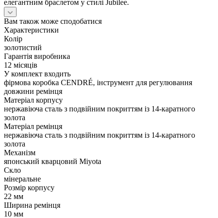
елегантним браслетом у стилі Jubilee.
Вам також може сподобатися
Характеристики
Колір
золотистий
Гарантія виробника
12 місяців
У комплект входить
фірмова коробка CENDRÉ, інструмент для регулювання
довжини ремінця
Матеріал корпусу
нержавіюча сталь з подвійним покриттям із 14-каратного
золота
Матеріал ремінця
нержавіюча сталь з подвійним покриттям із 14-каратного
золота
Механізм
японський кварцовий Miyota
Скло
мінеральне
Розмір корпусу
22 мм
Ширина ремінця
10 мм