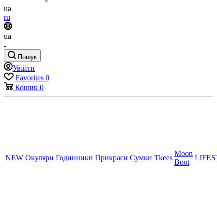
ua
ru
ua
Пошук
Увійти
Favorites
0
Кошик
0
Moon
NEW
Окуляри
Годинники
Прикраси
Сумки
Tkees
LIFE
Boot