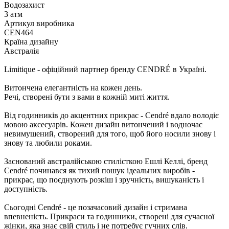
Водозахист
3 атм
Артикул виробника
CEN464
Країна дизайну
Австралія
Limitique - офіційний партнер бренду CENDRÉ в Україні.
Витончена елегантність на кожен день.
Речі, створені бути з вами в кожній миті життя.
Від годинників до акцентних прикрас - Cendré вдало володіє
мовою аксесуарів. Кожен дизайн витончений і водночас
невимушений, створений для того, щоб його носили знову і
знову та любили роками.
Заснований австралійською стилісткою Ешлі Келлі, бренд
Cendré починався як тихий пошук ідеальних виробів -
прикрас, що поєднують розкіш і зручність, вишуканість і
доступність.
Сьогодні Cendré - це позачасовий дизайн і стримана
впевненість. Прикраси та годинники, створені для сучасної
жінки, яка знає свій стиль і не потребує гучних слів.