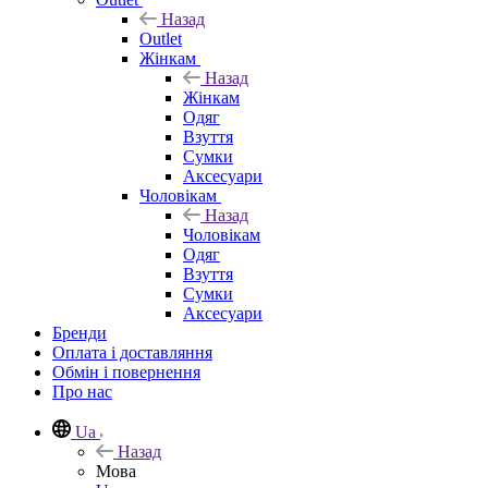
Назад
Outlet
Жінкам
Назад
Жінкам
Одяг
Взуття
Сумки
Аксесуари
Чоловікам
Назад
Чоловікам
Одяг
Взуття
Сумки
Аксесуари
Бренди
Оплата і доставляння
Обмін і повернення
Про нас
Ua
Назад
Мова