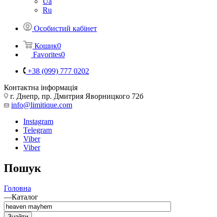
Ua
Ru
Особистий кабінет
Кошик
0
Favorites
0
+38 (099) 777 0202
Контактна інформація
г. Днепр, пр. Дмитрия Яворницкого 72б
info@limitique.com
Instagram
Telegram
Viber
Viber
Пошук
Головна
—
Каталог
Знайти