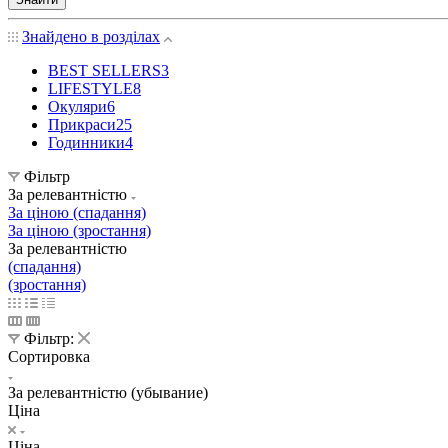
Знайдено в розділах
BEST SELLERS
3
LIFESTYLE
8
Окуляри
6
Прикраси
25
Годинники
4
Фільтр
За релевантністю
За ціною (спадання)
За ціною (зростання)
За релевантністю
(спадання)
(зростання)
Фільтр:
Сортировка
За релевантністю (убывание)
Ціна
Ціна