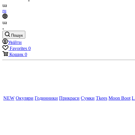
ua
ru
ua
Пошук
Увійти
Favorites
0
Кошик
0
NEW
Окуляри
Годинники
Прикраси
Сумки
Tkees
Moon Boot
L