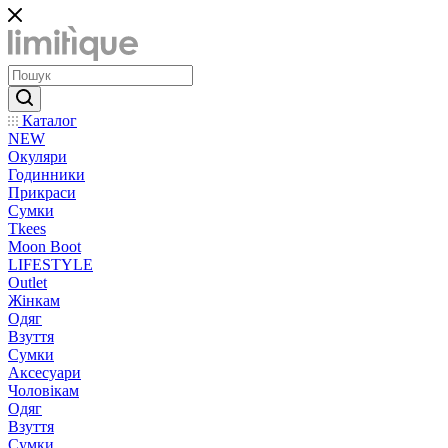
Каталог
NEW
Окуляри
Годинники
Прикраси
Сумки
Tkees
Moon Boot
LIFESTYLE
Outlet
Жінкам
Одяг
Взуття
Сумки
Аксесуари
Чоловікам
Одяг
Взуття
Сумки