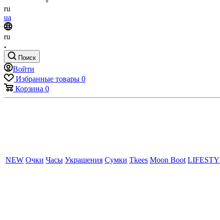
ru
ua
ru
Поиск
Войти
Избранные товары
0
Корзина
0
NEW
Очки
Часы
Украшения
Сумки
Tkees
Moon Boot
LIFEST