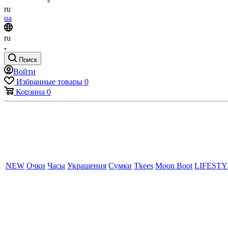
ru
ua
ru
Поиск
Войти
Избранные товары
0
Корзина
0
NEW
Очки
Часы
Украшения
Сумки
Tkees
Moon Boot
LIFEST