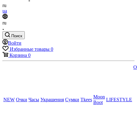
ru
ua
ru
Поиск
Войти
Избранные товары
0
Корзина
0
O
Moon
NEW
Очки
Часы
Украшения
Сумки
Tkees
LIFESTYLE
Boot